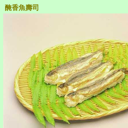
醃香魚壽司