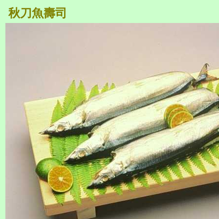
秋刀魚壽司