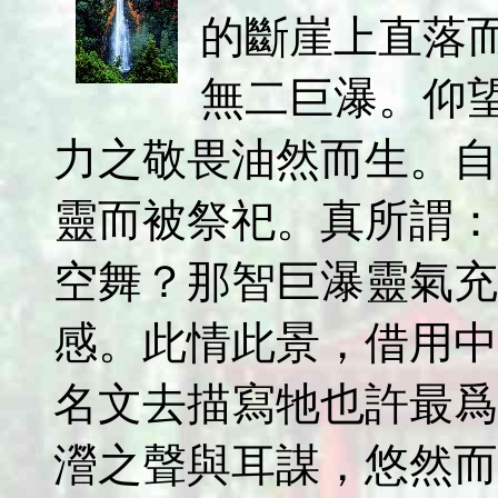
的斷崖上直落
無二巨瀑。仰
力之敬畏油然而生。自
靈而被祭祀。真所謂：
空舞？那智巨瀑靈氣充
感。此情此景，借用中
名文去描寫牠也許最爲
瀯之聲與耳謀，悠然而