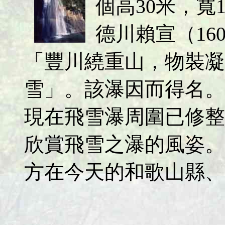
個高30米，寬
德川賴宣（160
「豐川繞重山，物裝凝
雪」。該瀑因而得名。
現在飛雪瀑周圍已修整
欣賞飛雪之瀑的風姿。
方在今天的和歌山縣、