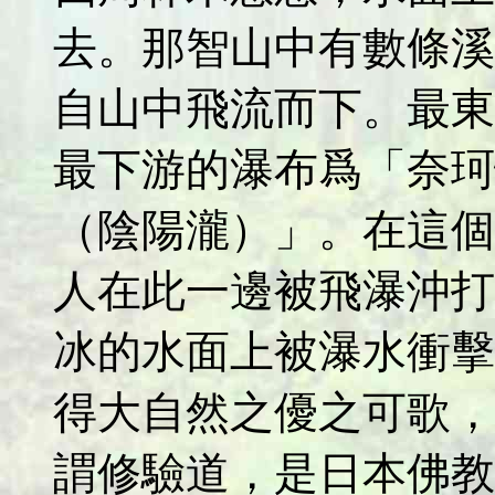
去。那智山中有數條溪
自山中飛流而下。最東
最下游的瀑布爲「奈珂
（陰陽瀧）」。在這個
人在此一邊被飛瀑沖打
冰的水面上被瀑水衝擊
得大自然之優之可歌，
謂修驗道，是日本佛教