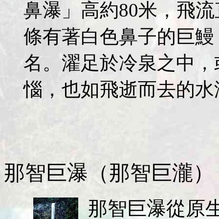
鼻瀑」高約80米，飛
條有著白色鼻子的巨鰻
名。濯足於冷泉之中，
惱，也如飛逝而去的水
那智巨瀑（那智巨瀧）
那智巨瀑從原生