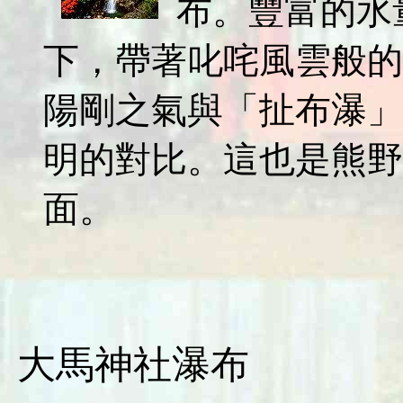
布。豐富的水
下，帶著叱咤風雲般的
陽剛之氣與「扯布瀑」
明的對比。這也是熊野
面。
大
馬
神社瀑布