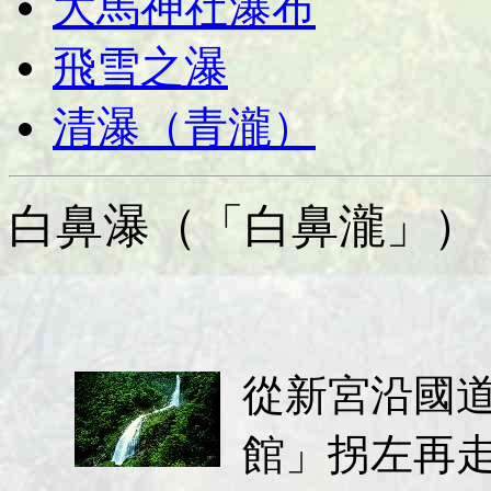
大馬神社瀑布
飛雪之瀑
清瀑（青瀧）
白鼻瀑（「白鼻瀧」）
從新宮沿國道
館」拐左再