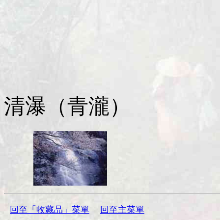
清瀑（青瀧）
回至「收藏品」菜單
回至主菜單