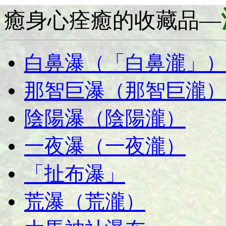
癒
身心痊癒的收藏品—
白鼻瀑（「白鼻瀧」）
那智巨瀑（那智巨瀧）
陰陽瀑（陰陽瀧）
一夜瀑（一夜瀧）
「扯布瀑」
荒瀑（荒瀧）