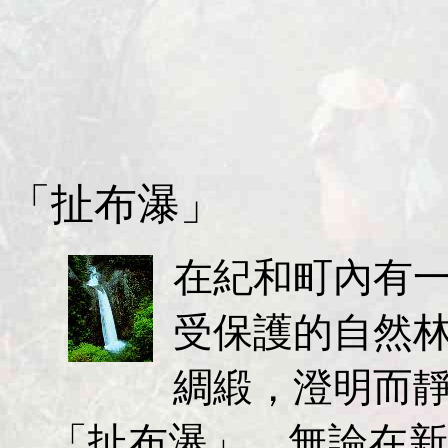
「扯布瀑」
在紀和町內有
受保護的自然
綢緞，澄明而
「扯布瀑」。無論在新