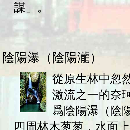
謀」。
陰陽瀑（陰陽瀧）
從原生林中忽
激流之一的奈
爲陰陽瀑（陰
四周林木葱葱，水面上