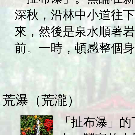
深秋，沿林中小道往下
來，然後是泉水順著岩
前。一時，頓感整個身
荒瀑（荒瀧）
「扯布瀑」的