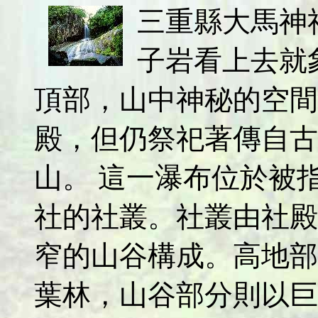
三重縣大馬神
子岩看上去就
頂部，山中神秘的空間
殿，但仍祭祀著傳自古
山。 這一瀑布位於被
社的社叢。社叢由社殿
窄的山谷構成。高地部
葉林，山谷部分則以巨