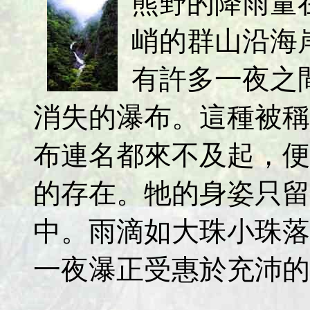
熊野的降雨量
峭的群山沿海
有許多一夜之
消失的瀑布。這種被稱
布連名都來不及起，便
的存在。牠的身姿只留
中。雨滴如大珠小珠落
一夜瀑正受惠於充沛的