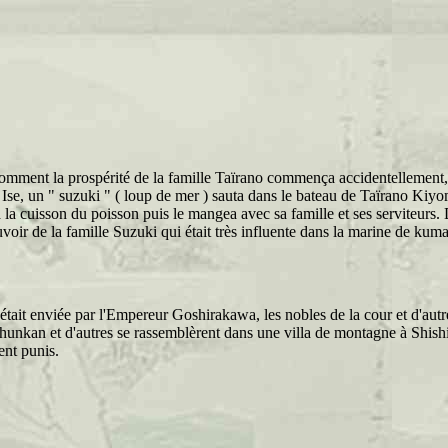
 comment la prospérité de la famille Taïrano commença accidentellemen
se, un " suzuki " ( loup de mer ) sauta dans le bateau de Taïrano Kiyomo
cuisson du poisson puis le mangea avec sa famille et ses serviteurs. D'a
ir de la famille Suzuki qui était très influente dans la marine de kum
 était enviée par l'Empereur Goshirakawa, les nobles de la cour et d'autr
unkan et d'autres se rassemblèrent dans une villa de montagne à Shishi
rent punis.