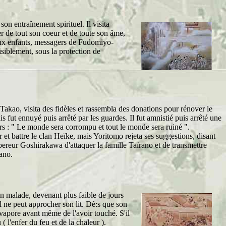
 entraînement spirituel. Il visita
r de tout son coeur et de toute son âme,
eux enfants, messagers de Fudomiyo-
isiblement, sous la protection de
 Takao, visita des fidèles et rassembla des donations pour rénover le
 fut ennuyé puis arrêté par les guardes. Il fut amnistié puis arrêté une
alors : " Le monde sera corrompu et tout le monde sera ruiné ".
et battre le clan Heïke, mais Yoritomo rejeta ses suggestions, disant
mpereur Goshirakawa d'attaquer la famille Taïrano et de transmettre
rano.
 malade, devenant plus faible de jours
ul ne peut approcher son lit. Dè:s que son
s'évapore avant même de l'avoir touché. S'il
 l'enfer du feu et de la chaleur ).