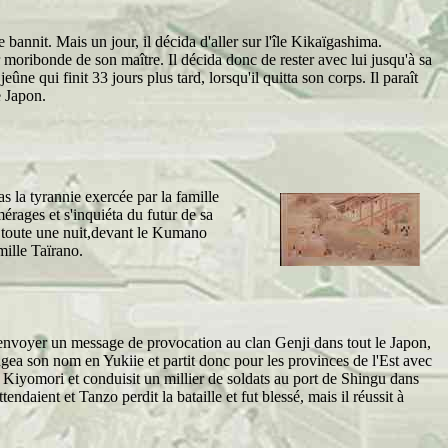
bannit. Mais un jour, il décida d'aller sur l'île Kikaïgashima.
ur moribonde de son maître. Il décida donc de rester avec lui jusqu'à sa
ne qui finit 33 jours plus tard, lorsqu'il quitta son corps. Il paraît
e Japon.
 la tyrannie exercée par la famille
ages et s'inquiéta du futur de sa
t toute une nuit,devant le Kumano
mille Taïrano.
nvoyer un message de provocation au clan Genji dans tout le Japon,
a son nom en Yukiie et partit donc pour les provinces de l'Est avec
Kiyomori et conduisit un millier de soldats au port de Shingu dans
ndaient et Tanzo perdit la bataille et fut blessé, mais il réussit à