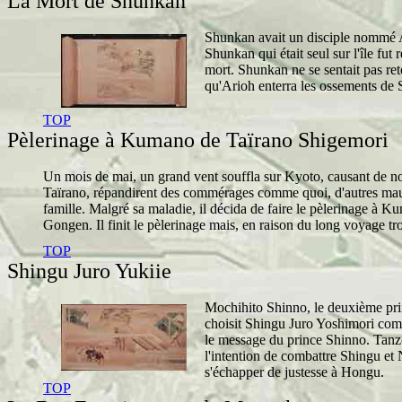
La Mort de Shunkan
Shunkan avait un disciple nommé Ari
Shunkan qui était seul sur l'île fut
mort. Shunkan ne se sentait pas reto
qu'Arioh enterra les ossements de S
TOP
Pèlerinage à Kumano de Taïrano Shigemori
Un mois de mai, un grand vent souffla sur Kyoto, causant de no
Taïrano, répandirent des commérages comme quoi, d'autres mauv
famille. Malgré sa maladie, il décida de faire le pèlerinage à 
Gongen. Il finit le pèlerinage mais, en raison du long voyage tro
TOP
Shingu Juro Yukiie
Mochihito Shinno, le deuxième pri
choisit Shingu Juro Yoshimori comm
le message du prince Shinno. Tanzo
l'intention de combattre Shingu et N
s'échapper de justesse à Hongu.
TOP