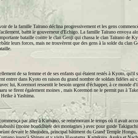
oir de la famille Taïrano déclina progressivement et les gens commencè
acilement, battit le gouverneur d'Echigo. La famille Taïrano envoya alo
importante bataille contre le clan Genji qui chassa le clan Taïrano de K
ebâtir leurs forces, mais ne trouvèrent que des gens à la solde du clan G
taille.
ellement de sa femme et de ses enfants qui étaient restés à Kyoto, qu'il
nt entrer dans Kyoto en raison du grand nombre de soldats fidèles au cl
 lui, Koremori ressentit le besoin urgent d'échapper, à ce monde d'illusi
 se firent également moines , mais Koremori ne le permit pas à Takesat
an Heïke à Yashima.
ommença par aller à Kumano, se remémorant le temps où il avait acco
ushi (moine bouddhiste des montagnes ) avec pour guide Takiguchi Nyu
iant devant le Shojoden, principal bâtiment du Grand Temple Hongu, se
ère Kumano jusqu'à Shingu et y visita Hayatama, Kamikura, Asuka et Nach