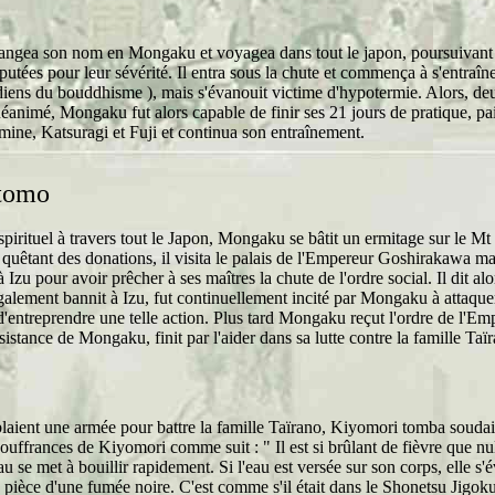
ngea son nom en Mongaku et voyagea dans tout le japon, poursuivant son
tées pour leur sévérité. Il entra sous la chute et commença à s'entraîne
iens du bouddhisme ), mais s'évanouit victime d'hypotermie. Alors, d
. Réanimé, Mongaku fut alors capable de finir ses 21 jours de pratique, pa
Omine, Katsuragi et Fuji et continua son entraînement.
itomo
spirituel à travers tout le Japon, Mongaku se bâtit un ermitage sur le Mt
quêtant des donations, il visita le palais de l'Empereur Goshirakawa mais
à Izu pour avoir prêcher à ses maîtres la chute de l'ordre social. Il dit 
lement bannit à Izu, fut continuellement incité par Mongaku à attaquer 
 d'entreprendre une telle action. Plus tard Mongaku reçut l'ordre de l'E
sistance de Mongaku, finit par l'aider dans sa lutte contre la famille Taï
ent une armée pour battre la famille Taïrano, Kiyomori tomba soudain
souffrances de Kiyomori comme suit : " Il est si brûlant de fièvre que n
'eau se met à bouillir rapidement. Si l'eau est versée sur son corps, elle 
 pièce d'une fumée noire. C'est comme s'il était dans le Shonetsu Jigoku (