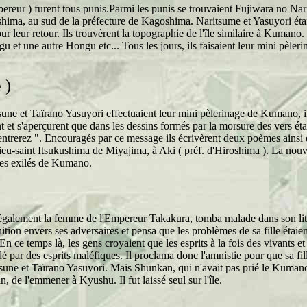
mpereur ) furent tous punis.Parmi les punis se trouvaient Fujiwara no Na
ashima, au sud de la préfecture de Kagoshima. Naritsume et Yasuyori é
r leur retour. Ils trouvèrent la topographie de l'île similaire à Kumano.
u et une autre Hongu etc... Tous les jours, ils faisaient leur mini pèle
 )
ne et Taïrano Yasuyori effectuaient leur mini pèlerinage de Kumano, ils
t s'aperçurent que dans les dessins formés par la morsure des vers étai
ntrerez ". Encouragés par ce message ils écrivèrent deux poèmes ainsi qu
lieu-saint Itsukushima de Miyajima, à Aki ( préf. d'Hiroshima ). La nouve
des exilés de Kumano.
également la femme de l'Empereur Takakura, tomba malade dans son lit, 
ition envers ses adversaires et pensa que les problèmes de sa fille étai
. En ce temps là, les gens croyaient que les esprits à la fois des vivants 
dé par des esprits maléfiques. Il proclama donc l'amnistie pour que sa fil
tsune et Taïrano Yasuyori. Mais Shunkan, qui n'avait pas prié le Kuman
, de l'emmener à Kyushu. Il fut laissé seul sur l'île.