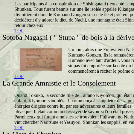
Les participants à la conspiration de Shishigatani ( excepté l'e
Shunkan. Tous furent bannis sur une île isolée appelée Kikaïg
divinifièrent donc le Kumano Gongen sur cette île et prièrent pou
décidèrent d'y adorer le dieu de Nachi, une montagne était Shing
retour chez eux.
TOP
Sotoba Nagashi ( " Stupa " de bois à la dérive
Un jour, alors que Fujiwareno Natsu
Kumano Gongen. Ils la ramassèrent e
Kumano avec tant d'ardeur, vous re
stupas fut emportée sur la côte du 
commencèrent à réciter le poème 
TOP
La Grande Amnistie et le Consolement
Quand Tokuko, la seconde fille de Taïrano Kiyomori, qui était 
enfant, Kiyomori s'inquièta. Il commença à s'inquiéter de sa pun
énergies dirigées contre lui par ses adversaires et leurs familles
physique. Il était commun d'essayer de savoir si l'on était possé
Parmi ceux qui furent amnistiés se trouvaient Fujiwara no Nari
vint chercher Naritsune et Yasuyori, Shunkan les supplia, en vain
TOP