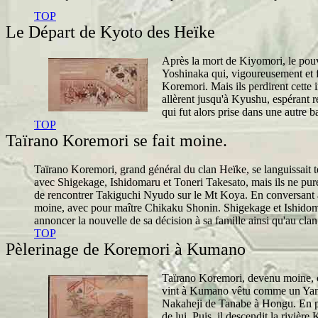
TOP
Le Départ de Kyoto des Heïke
Après la mort de Kiyomori, le pouv
Yoshinaka qui, vigoureusement et f
Koremori. Mais ils perdirent cette 
allèrent jusqu'à Kyushu, espérant r
qui fut alors prise dans une autre ba
TOP
Taïrano Koremori se fait moine.
Taïrano Koremori, grand général du clan Heïke, se languissait t
avec Shigekage, Ishidomaru et Toneri Takesato, mais ils ne pure
de rencontrer Takiguchi Nyudo sur le Mt Koya. En conversant avec
moine, avec pour maître Chikaku Shonin. Shigekage et Ishidomaru
annoncer la nouvelle de sa décision à sa famille ainsi qu'au cl
TOP
Pèlerinage de Koremori à Kumano
Taïrano Koremori, devenu moine, c
vint à Kumano vêtu comme un Yamab
Nakaheji de Tanabe à Hongu. En pr
de lui. Puis, il descendit la rivi