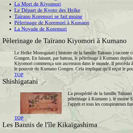
La Mort de Kiyomori
Le Départ de Kyoto des Heïke
Taïrano Koremori se fait moine
Pèlerinage de Koremori à Kumano
La Noyade de Koremori
Pèlerinage de Taïrano Kiyomori à Kumano
Le Heïke Monogatari ( histoire de la famille Taïrano ) raconte
Gongen. En faisant, par bateau, le pèlerinage à Kumano depuis I
Kiyomori commença son ascension dans le monde. Il procéda à la 
le pouvoir du Kumano Gongen. Cela implique qu'il reçut le pouvo
TOP
Shishigatani
La prospérité de la famille Taïrano
pèlerinage à Kumano ), le moine Sh
l'apprit et tous les conspirateurs fu
TOP
Les Bannis de l'île Kikaïgashima