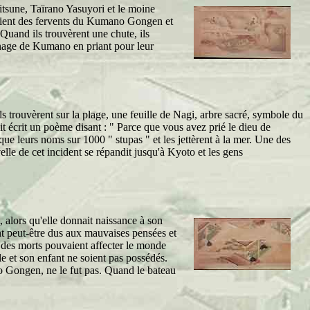
ritsune, Taïrano Yasuyori et le moine
taient des fervents du Kumano Gongen et
 Quand ils trouvèrent une chute, ils
rinage de Kumano en priant pour leur
 trouvèrent sur la plage, une feuille de Nagi, arbre sacré, symbole du
t écrit un poème disant : " Parce que vous avez prié le dieu de
e leurs noms sur 1000 " stupas " et les jettèrent à la mer. Une des
lle de cet incident se répandit jusqu'à Kyoto et les gens
alors qu'elle donnait naissance à son
ent peut-être dus aux mauvaises pensées et
et des morts pouvaient affecter le monde
le et son enfant ne soient pas possédés.
o Gongen, ne le fut pas. Quand le bateau