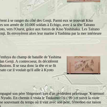
rent à se ranger du côté des Genji. Parmi eux se trouvait Kiso
rs son armée de 10.000 soldats à Echigo, avec à sa tête Taïrano
yoto, vers l'Ouest, grâce aux forces de Kiso Yoshinaka. Les Taïrano
enji. Ils envoyèrent alors leur marine à Yashima par la mer intérieure
 s'enfuya du champ de bataille de Yashima
an Genji. A contrecoeur, ils décidèrent
ons. Il se rasa donc la tête et se fit
o car il voulait qu'il aille à Kyoto
mpagné son père Shigemori lors d'un prédédent pèlerinage. Koremori
do. En chemin il visita le Tsukumo Oji ( 99 ) et suivit la route
 souvenant du temps où il vint avec son père, l'émotion eut raison
i.