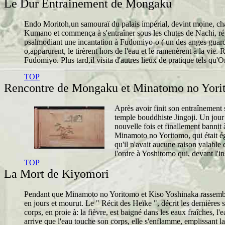
Le Dur Entrainement de Mongaku
Endo Moritoh,un samouraï du palais impérial, devint moine, cha
Kumano et commença à s'entraîner sous les chutes de Nachi, répu
psalmodiant une incantation à Fudomiyo-o ( un des anges guard
o,apparurent, le tirèrent hors de l'eau et le ramenèrent à la vie
Fudomiyo. Plus tard,il visita d'autres lieux de pratique tels qu'
TOP
Rencontre de Mongaku et Minatomo no Yor
Après avoir finit son entraînement 
temple bouddhiste Jingoji. Un jour 
nouvelle fois et finallement bannit 
Minamoto no Yoritomo, qui était éga
qu'il n'avait aucune raison valable
l'ordre à Yoshitomo qui, devant l'in
TOP
La Mort de Kiyomori
Pendant que Minamoto no Yoritomo et Kiso Yoshinaka rassemblai
en jours et mourut. Le " Récit des Heïke ", décrit les dernières 
corps, en proie à: la fièvre, est baigné dans les eaux fraîches, l
arrive que l'eau touche son corps, elle s'enflamme, emplissant la