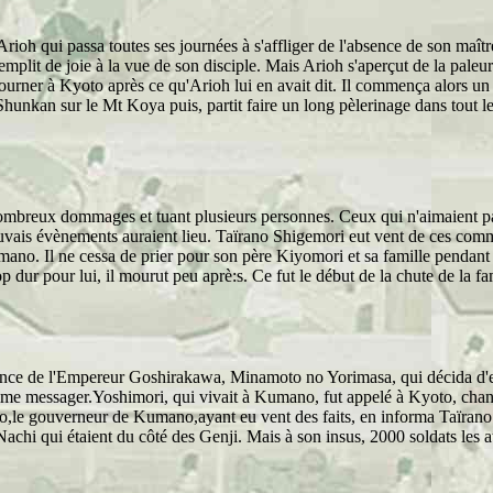
oh qui passa toutes ses journées à s'affliger de l'absence de son maître 
 remplit de joie à la vue de son disciple. Mais Arioh s'aperçut de la pale
urner à Kyoto après ce qu'Arioh lui en avait dit. Il commença alors un jeû
hunkan sur le Mt Koya puis, partit faire un long pèlerinage dans tout l
mbreux dommages et tuant plusieurs personnes. Ceux qui n'aimaient pas
ais évènements auraient lieu. Taïrano Shigemori eut vent de ces commér
Kumano. Il ne cessa de prier pour son père Kiyomori et sa famille pendan
p dur pour lui, il mourut peu aprè:s. Ce fut le début de la chute de la fa
nce de l'Empereur Goshirakawa, Minamoto no Yorimasa, qui décida d'e
e messager.Yoshimori, qui vivait à Kumano, fut appelé à Kyoto, change
,le gouverneur de Kumano,ayant eu vent des faits, en informa Taïrano 
achi qui étaient du côté des Genji. Mais à son insus, 2000 soldats les atte