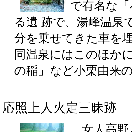
で有名な「
る遺 跡で、湯峰温泉
分を乗せてきた車を埋
同温泉にはこのほか
の稲」など小栗由来の
応照上人火
定三昧跡
女人高野