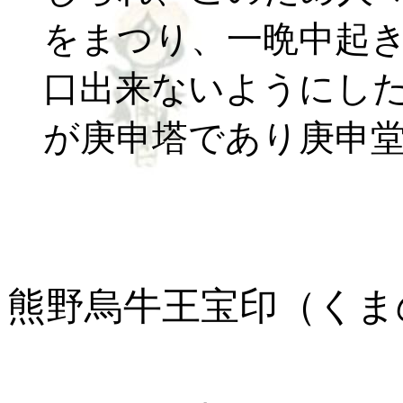
をまつり、一晩中起
口出来ないようにし
が庚申塔であり庚申
熊野烏牛王宝印（くま