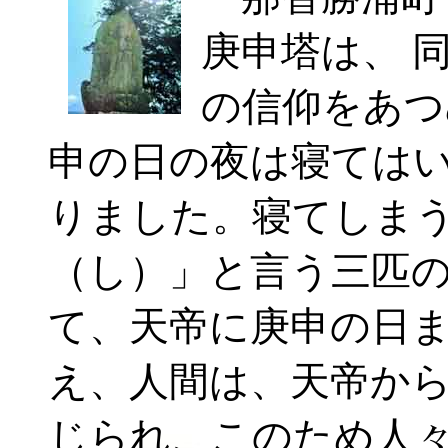
庚申塔は、 
の信仰をあつ
申の日の夜は寝ては
りました。寝てしま
（し）」と言う三匹
て、天帝に庚申の日
え、人間は、天帝か
じられ、このため人