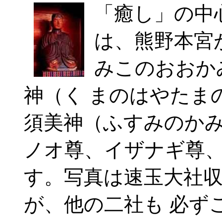
「癒し」の中
は、熊野本宮
みこのおおか
神（く まのはやたま
須美神（ふすみのかみ
ノオ尊、イザナギ尊、
す。写真は速玉大社
が、他の二社も 必ず