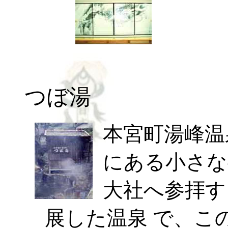
つぼ湯
本宮町湯峰温
にある小さな
大社へ参拝す
展した温泉 で、こ