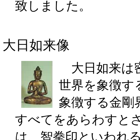
致しました。
大日如来像
大日如来は密
世界を象徴す
象徴する金剛
すべてをあらわすと
は、智拳印といわれ