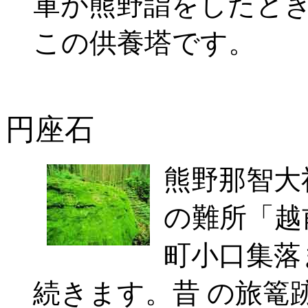
軍が熊野詣をしたとき
この供養塔です。
円座石
熊野那智大
の難所「越
町小口集落
続きます。昔 の旅篭