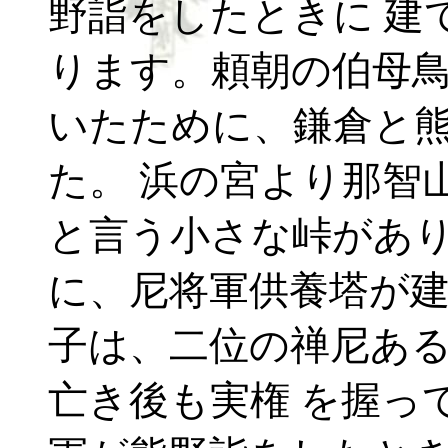
野詣をしたときに 建
ります。頼朝の伯母鳥
いたために、鎌倉と
た。 浜の宮より那智
と言う小さな峠があり
に、尼将軍供養塔が建
子は、二位の禅尼あ
亡き後も実権 を握っ