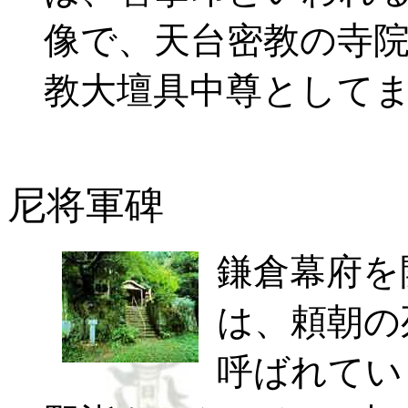
像で、天台密教の寺
教大壇具中尊として
尼将軍碑
鎌倉幕府を
は、頼朝の
呼ばれてい