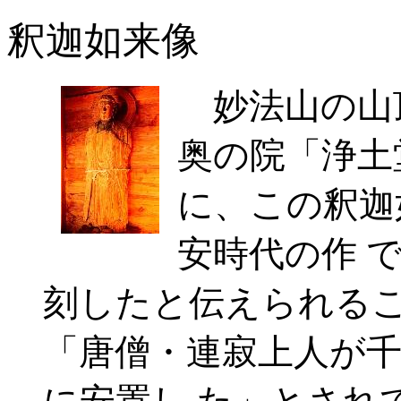
釈迦如来像
妙法山の山
奥の院「浄土
に、この釈迦
安時代の作 
刻したと伝えられるこ
「唐僧・連寂上人が