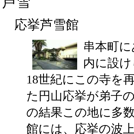
芦雪
応挙芦雪館
串本町に
内に設け
18世紀にこの寺を
た円山応挙が弟子の
の結果この地に多数
館には、応挙の波