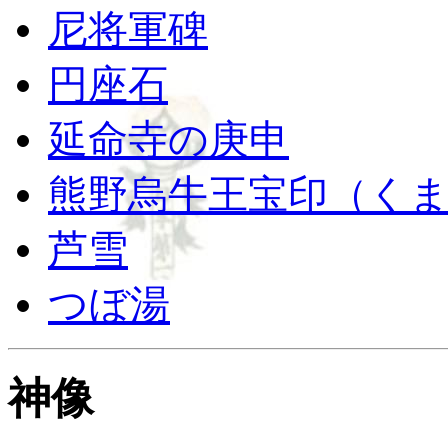
尼将軍碑
円座石
延命寺の庚申
熊野烏牛王宝印（く
芦雪
つぼ湯
神像