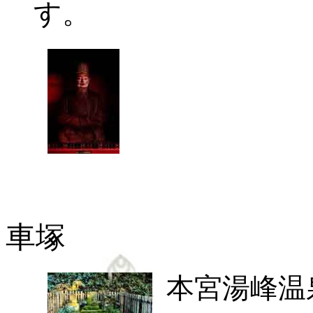
す。
車塚
本宮湯峰温