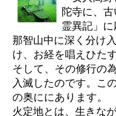
陀寺に、古
霊異記」に
那智山中に深く分け
け、お経を唱えひた
そして、その修行の
入滅したのです。こ
の奥ににあります。
火定地とは、生きな