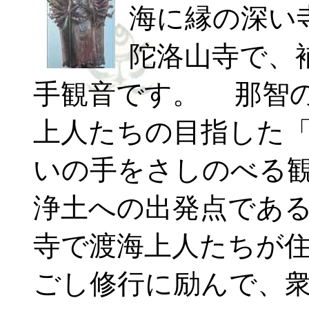
海に縁の深い
陀洛山寺で、
手観音です。 那智
上人たちの目指した
いの手をさしのべる
浄土への出発点であ
寺で渡海上人たちが
ごし修行に励んで、