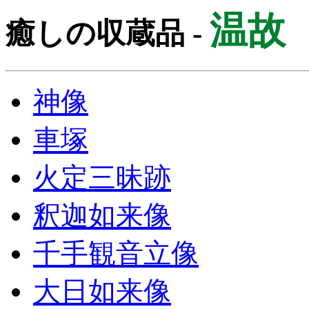
温故
癒しの収蔵品 -
神像
車塚
火定三昧跡
釈迦如来像
千手観音立像
大日如来像