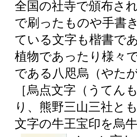
全国の社寺で頒布さ
で刷ったものや手書
ている文字も楷書で
植物であったり様々
である八咫烏（やた
［烏点文字（うてん
り、熊野三山三社と
文字の牛王宝印を烏