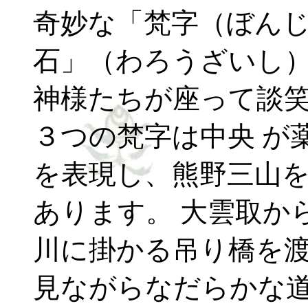
奇妙な「梵字（ぼんじ
石」（わろうざいし
神様たちが座って談
３つの梵字は中央 が
を表現し、熊野三山を
あります。 大雲取か
川に掛かる吊り橋を渡
見ながらなだらかな道